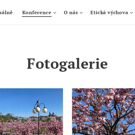
uálně
Konference
O nás
Etická výchova
Fotogalerie